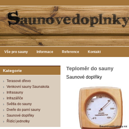
Vše pro sauny
Informace
Reference
Kontakt
Teploměr do sauny
Kategorie
Saunové doplňky
Terasové dřevo
Venkovní sauny Saunakota
Infrasauny
Infrazářiče
Světla do sauny
Dveře do parní sauny
Saunové doplňky
Řídící jednotky